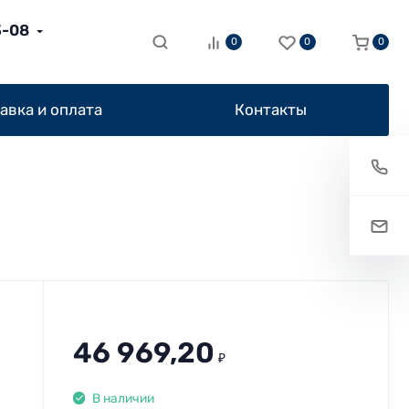
3-08
0
0
0
авка и оплата
Контакты
46 969,20
₽
В наличии