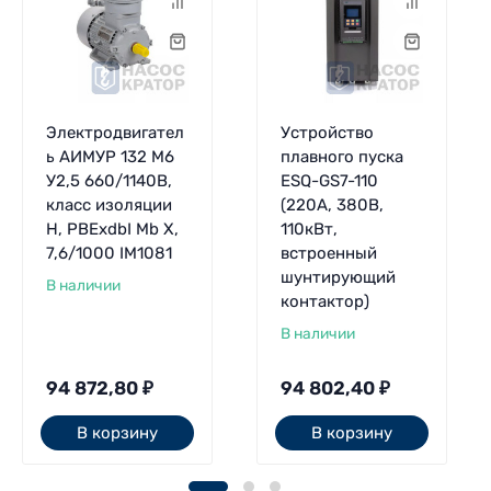
Электродвигател
Устройство
ь АИМУР 132 М6
плавного пуска
У2,5 660/1140В,
ESQ-GS7-110
класс изоляции
(220А, 380В,
H, РВЕхdbI Mb X,
110кВт,
7,6/1000 IM1081
встроенный
шунтирующий
В наличии
контактор)
В наличии
94 872,80
₽
94 802,40
₽
В корзину
В корзину